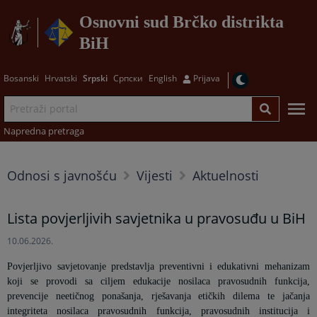
Osnovni sud Brčko distrikta
BiH
Bosanski
Hrvatski
Srpski
Српски
English
Prijava
Napredna pretraga
Odnosi s javnošću
Vijesti
Aktuelnosti
Lista povjerljivih savjetnika u pravosuđu u BiH
10.06.2026.
Povjerljivo savjetovanje predstavlja preventivni i edukativni mehanizam
koji se provodi sa ciljem edukacije nosilaca pravosudnih funkcija,
prevencije neetičnog ponašanja, rješavanja etičkih dilema te jačanja
integriteta nosilaca pravosudnih funkcija, pravosudnih institucija i