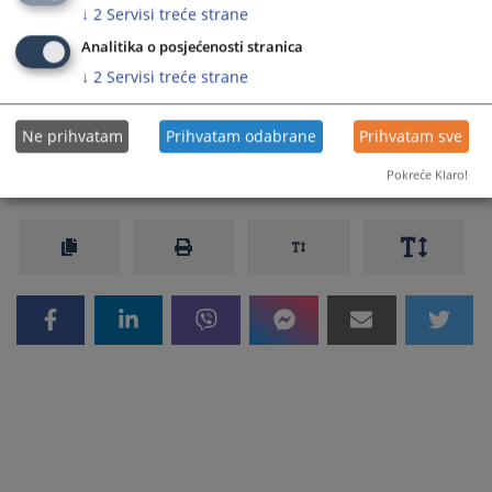
↓
2
Servisi treće strane
Prateći dokumenti
Analitika o posjećenosti stranica
↓
2
Servisi treće strane
Izabrani povjerljivi savjetnici
Ne prihvatam
Prihvatam odabrane
Prihvatam sve
147
PREGLEDA
Pokreće Klaro!