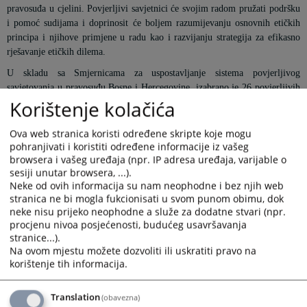
pravosuđa u cjelini. Povjerljivi savjetnici će svojim radom pružati podršku
i pomoć sudijama i doprinosit će boljem razumijevanju osnovnih etičkih
principa i njihove primjene u radu kao i razvijanju strategija za efikasno
rješavanje etičkih dilema.
U skladu sa Smjernicama za uspostavljanje sistema povjerljivog
savjetovanja u pravosuđu Bosne i Hercegovine, izabrano je 26 povjerljivih
Korištenje kolačića
savjetnika koji pružaju podršku nosiocima pravosudnih funkcija u
pitanjima etike i integriteta.
Ova web stranica koristi određene skripte koje mogu
Na sjednici VSTV-a usvojen je zaključak kojim je mandat izabranim
pohranjivati i koristiti određene informacije iz vašeg
povjerljivim savjetnicima produžen do juna 2028. godine.
browsera i vašeg uređaja (npr. IP adresa uređaja, varijable o
sesiji unutar browsera, ...).
U pratećem dokumentu je lista povjerljivih savjetnika u pravosuđu u BiH,
Neke od ovih informacija su nam neophodne i bez njih web
kao i promotivni video materijal.
stranica ne bi mogla fukcionisati u svom punom obimu, dok
neke nisu prijeko neophodne a služe za dodatne stvari (npr.
Prikazana vijest je na
:
Bosanski jezik
procjenu nivoa posjećenosti, budućeg usavršavanja
stranice...).
Linkovi
Na ovom mjestu možete dozvoliti ili uskratiti pravo na
korištenje tih informacija.
Promotivni video materijal
Translation
(obavezna)