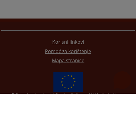
Korisni linkovi
Pomoć za korištenje
Mapa stranice
Redizajn web stranice je finansirala Evropska unija. Za njen sadržaj isključivo je odgovorno
Visoko sudsko i tužilačko vijeće BiH i ona ne odražava nužno stavove Evropske unije.
© 2021
Visoki sudski i tužilački savjet