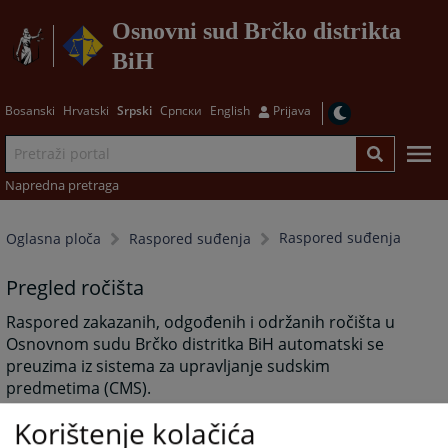
Osnovni sud Brčko distrikta
BiH
Bosanski
Hrvatski
Srpski
Српски
English
Prijava
Napredna pretraga
Raspored suđenja
Oglasna ploča
Raspored suđenja
Pregled ročišta
Raspored zakazanih, odgođenih i održanih ročišta u
Osnovnom sudu Brčko distritka BiH automatski se
preuzima iz sistema za upravljanje sudskim
predmetima (CMS).
Detaljan raspored možete pogledati
OVDJE
. Unutar
Korištenje kolačića
rasporeda možete vršiti dodatna pretraživanja po