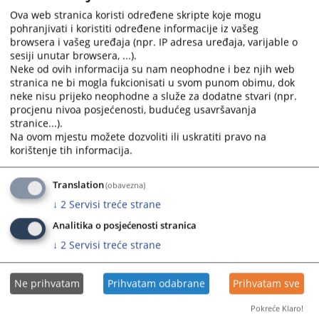
broju predmeta, sudiji, datumu ...
Ova web stranica koristi određene skripte koje mogu
pohranjivati i koristiti određene informacije iz vašeg
7940
PREGLEDA
browsera i vašeg uređaja (npr. IP adresa uređaja, varijable o
sesiji unutar browsera, ...).
Neke od ovih informacija su nam neophodne i bez njih web
stranica ne bi mogla fukcionisati u svom punom obimu, dok
neke nisu prijeko neophodne a služe za dodatne stvari (npr.
procjenu nivoa posjećenosti, budućeg usavršavanja
stranice...).
Linkovi
Na ovom mjestu možete dozvoliti ili uskratiti pravo na
korištenje tih informacija.
Raspored suđenja
Translation
(obavezna)
↓
2
Servisi treće strane
Analitika o posjećenosti stranica
↓
2
Servisi treće strane
Ne prihvatam
Prihvatam odabrane
Prihvatam sve
Pokreće Klaro!