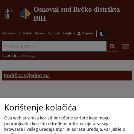
Osnovni sud Brčko distrikta
BiH
Bosanski
Hrvatski
Srpski
Српски
English
Prijava
Napredna pretraga
Podrška svjedocima
Korištenje kolačića
Ova web stranica koristi određene skripte koje mogu
pohranjivati i koristiti određene informacije iz vašeg
browsera i vašeg uređaja (npr. IP adresa uređaja, varijable o