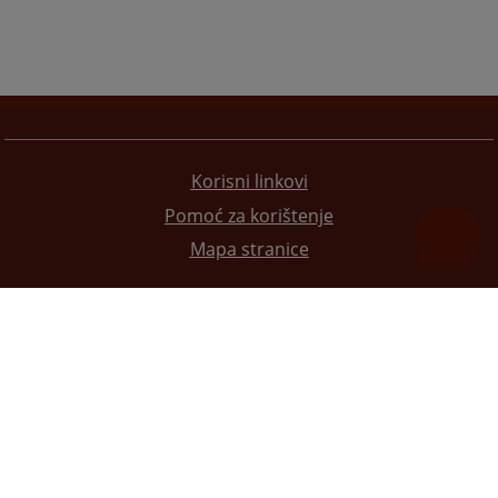
Korisni linkovi
Pomoć za korištenje
Mapa stranice
Redizajn web stranice je finansirala Evropska unija. Za njen sadržaj isključivo je odgovorno
Visoko sudsko i tužilačko vijeće BiH i ona ne odražava nužno stavove Evropske unije.