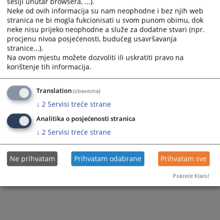
sesiji unutar browsera, ...).
Neke od ovih informacija su nam neophodne i bez njih web
stranica ne bi mogla fukcionisati u svom punom obimu, dok
neke nisu prijeko neophodne a služe za dodatne stvari (npr.
procjenu nivoa posjećenosti, budućeg usavršavanja
stranice...).
Na ovom mjestu možete dozvoliti ili uskratiti pravo na
korištenje tih informacija.
Translation
(obavezna)
↓
2
Servisi treće strane
Analitika o posjećenosti stranica
↓
2
Servisi treće strane
Ne prihvatam
Prihvatam odabrane
Prihvatam sve
Pokreće Klaro!