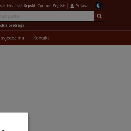
ski
Hrvatski
Srpski
Српски
English
Prijava
dna pretraga
 svjedocima
Kontakt