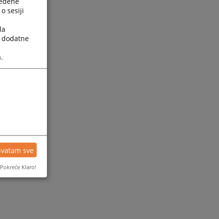
ređene
o sesiji
la
a dodatne
.
ijesti
hvatam sve
Pokreće Klaro!