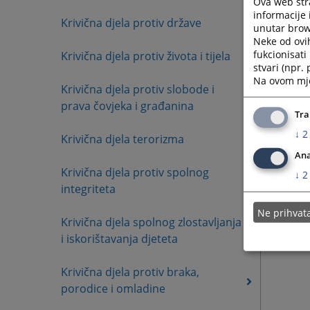
Ova web stra
informacije 
Krivična djela protiv države
unutar brows
Neke od ovi
fukcionisat
Krivična djela protiv života i tijela
stvari (npr.
Na ovom mjes
Krivična djela protiv slobode i
prava čovjeka i građanina
Tra
↓
2
Krivična djela terorizma
Ana
Krivična djela protiv spolnog
↓
2
integriteta
Ne prihva
Krivična djela spolnog zlostavljanja
i iskorištavanja djeteta
Krivična djela protiv braka,
porodice i omladine