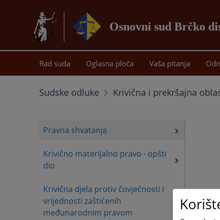
Osnovni sud Brčko di
Rad suda
Oglasna ploča
Vaša pitanja
Odn
Sudske odluke
Krivična i prekršajna obla
Pravna shvatanja
Krivično materijalno pravo - opšti
dio
Krivična djela protiv čovječnosti i
Korišt
vrijednosti zaštićenih
međunarodnim pravom