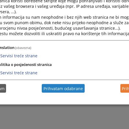
nica koristi određene skripte koje mogu pohranjivati i koristiti od
iz vašeg browsera i vašeg uređaja (npr. IP adresa uređaja, varijable 
era, ...).
h informacija su nam neophodne i bez njih web stranica ne bi mog
i u svom punom obimu, dok neke nisu prijeko neophodne a služe z
 procjenu nivoa posjećenosti, budućeg usavršavanja stranice...).
tu možete dozvoliti ili uskratiti pravo na korištenje tih informacija
nslation
(obavezna)
Servisi treće strane
Trenutno nema v
litika o posjećenosti stranica
Servisi treće strane
tam
Prihvatam odabrane
Pri