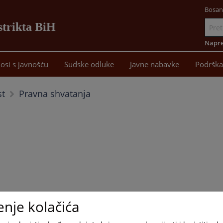
Bosan
strikta BiH
Idi
na
Napre
sadržaj
osi s javnošću
Sudske odluke
Javne nabavke
Podrška
Pravna shvatanja
st
enje kolačića