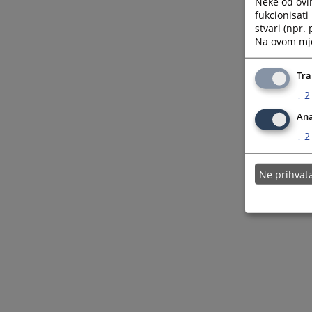
Neke od ovi
fukcionisat
stvari (npr.
Na ovom mjes
Tra
↓
2
Ana
↓
2
Ne prihva