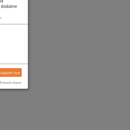
la
a dodatne
.
hvatam sve
Pokreće Klaro!