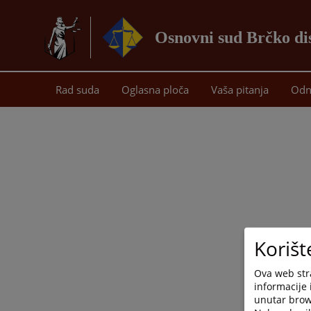
Osnovni sud Brčko di
Rad suda
Oglasna ploča
Vaša pitanja
Odn
Korišt
Ova web stra
informacije 
unutar brows