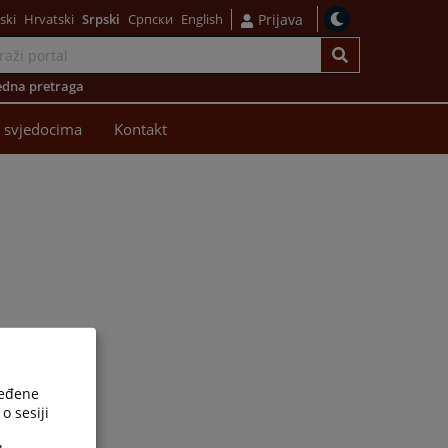
ski
Hrvatski
Srpski
Српски
English
Prijava
dna pretraga
 svjedocima
Kontakt
ređene
o sesiji