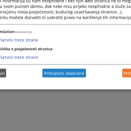
h informacija su nam neophodne i bez njih web stranica ne bi mog
Zapamti me
i u svom punom obimu, dok neke nisu prijeko neophodne a služe z
 procjenu nivoa posjećenosti, budućeg usavršavanja stranice...).
tu možete dozvoliti ili uskratiti pravo na korištenje tih informacija
Prijava
nslation
(obavezna)
Zaboravili ste lozinku?
Servisi treće strane
Želite postati član?
litika o posjećenosti stranica
Servisi treće strane
tam
Prihvatam odabrane
Pri