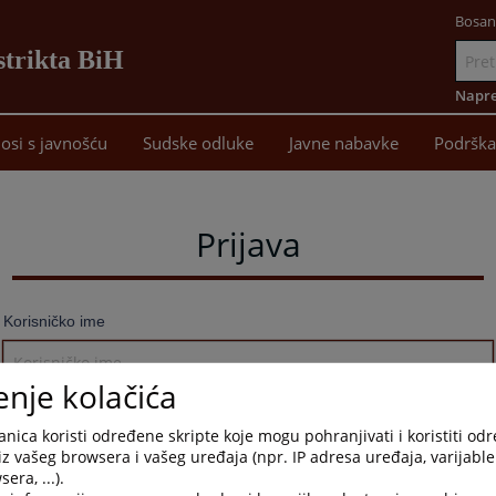
Bosan
strikta BiH
Idi
na
Napre
sadržaj
osi s javnošću
Sudske odluke
Javne nabavke
Podrška
Prijava
Korisničko ime
enje kolačića
Lozinka
nica koristi određene skripte koje mogu pohranjivati i koristiti od
iz vašeg browsera i vašeg uređaja (npr. IP adresa uređaja, varijable 
era, ...).