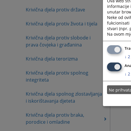
Ova web stra
informacije 
Krivična djela protiv države
unutar brows
Neke od ovi
fukcionisat
Krivična djela protiv života i tijela
stvari (npr.
Na ovom mjes
Krivična djela protiv slobode i
prava čovjeka i građanina
Tra
↓
2
Krivična djela terorizma
Ana
Krivična djela protiv spolnog
↓
2
integriteta
Ne prihva
Krivična djela spolnog zlostavljanja
i iskorištavanja djeteta
Krivična djela protiv braka,
porodice i omladine