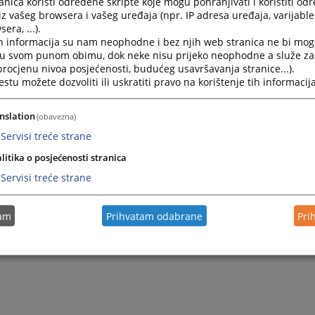
nica koristi određene skripte koje mogu pohranjivati i koristiti od
iz vašeg browsera i vašeg uređaja (npr. IP adresa uređaja, varijable 
era, ...).
h informacija su nam neophodne i bez njih web stranica ne bi mog
i u svom punom obimu, dok neke nisu prijeko neophodne a služe z
 procjenu nivoa posjećenosti, budućeg usavršavanja stranice...).
tu možete dozvoliti ili uskratiti pravo na korištenje tih informacija
nslation
(obavezna)
Servisi treće strane
Trenutno nema v
litika o posjećenosti stranica
Servisi treće strane
tam
Prihvatam odabrane
Pri