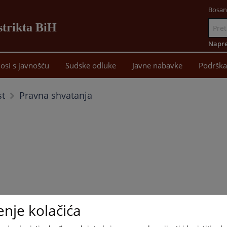
Bosan
strikta BiH
Idi
na
Napre
sadržaj
osi s javnošću
Sudske odluke
Javne nabavke
Podrška
Pravna shvatanja
st
enje kolačića