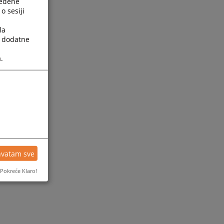
ređene
o sesiji
la
a dodatne
.
ijesti
hvatam sve
Pokreće Klaro!