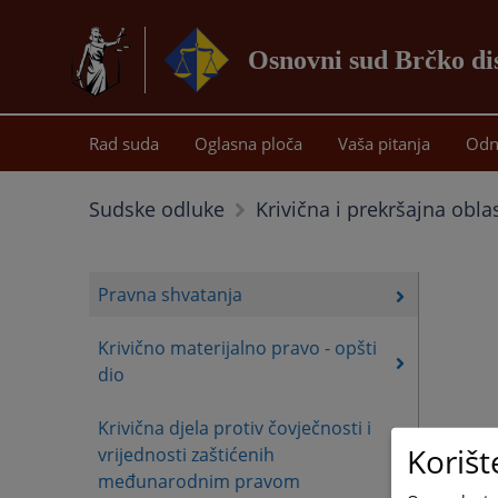
Osnovni sud Brčko di
Rad suda
Oglasna ploča
Vaša pitanja
Odn
Sudske odluke
Krivična i prekršajna obla
Pravna shvatanja
Krivično materijalno pravo - opšti
dio
Krivična djela protiv čovječnosti i
Korišt
vrijednosti zaštićenih
međunarodnim pravom