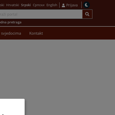
ski
Hrvatski
Srpski
Српски
English
Prijava
dna pretraga
 svjedocima
Kontakt