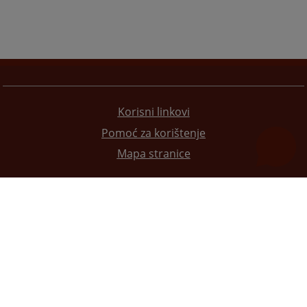
Korisni linkovi
Pomoć za korištenje
Mapa stranice
Redizajn web stranice je finansirala Evropska unija. Za njen sadržaj isključivo je odgovorno
Visoko sudsko i tužilačko vijeće BiH i ona ne odražava nužno stavove Evropske unije.