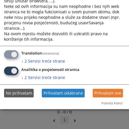
sesiji unutar browsera, ...).
Neke od ovih informacija su nam neophodne i bez njih web
stranica ne bi mogla fukcionisati u svom punom obimu, dok
neke nisu prijeko neophodne a služe za dodatne stvari (npr.
procjenu nivoa posjećenosti, budućeg usavršavanja
stranice...).
Na ovom mjestu možete dozvoliti ili uskratiti pravo na
korištenje tih informacija.
Translation
(obavezna)
↓
2
Servisi treće strane
Analitika o posjećenosti stranica
↓
2
Servisi treće strane
Ne prihvatam
Prihvatam odabrane
Prihvatam sve
Pokreće Klaro!
0 - 0 / 0
1