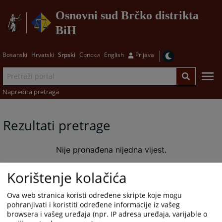
Osnovni sud Brčko distrikta
BiH
Bosanski
Hrvatski
Srpski
Српски
English
Prijava
Napredna pretraga
Rezultati pretrage
Nije pronađena nijedna vijest.
Korištenje kolačića
Ova web stranica koristi određene skripte koje mogu
pohranjivati i koristiti određene informacije iz vašeg
browsera i vašeg uređaja (npr. IP adresa uređaja, varijable o