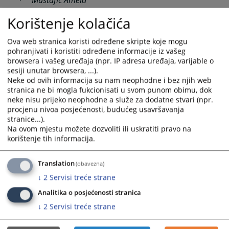
·
Maričić Gordana
Korištenje kolačića
·
Mijić Blaženka
Ova web stranica koristi određene skripte koje mogu
·
Lugonjić Marijana
pohranjivati i koristiti određene informacije iz vašeg
·
Pejić Dobrila
browsera i vašeg uređaja (npr. IP adresa uređaja, varijable o
sesiji unutar browsera, ...).
·
Salković Adnan
Neke od ovih informacija su nam neophodne i bez njih web
·
Stokić Dragan
stranica ne bi mogla fukcionisati u svom punom obimu, dok
neke nisu prijeko neophodne a služe za dodatne stvari (npr.
·
Keserović Vesna
procjenu nivoa posjećenosti, budućeg usavršavanja
·
Stevanović Branka
stranice...).
Na ovom mjestu možete dozvoliti ili uskratiti pravo na
·
Tadić Ilva
korištenje tih informacija.
·
Stokić Milan
·
Hasanović Semrina
Translation
(obavezna)
·
Kalajdžić Dajana
↓
2
Servisi treće strane
·
Gajić Danijela
Analitika o posjećenosti stranica
·
Imamović Mirza
↓
2
Servisi treće strane
·
Imamović Amila