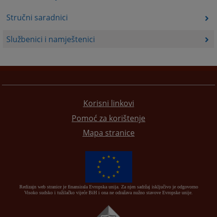
Stručni saradnici
Službenici i namještenici
Korisni linkovi
Pomoć za korištenje
Mapa stranice
Redizajn web stranice je finansirala Evropska unija. Za njen sadržaj isključivo je odgovorno
Visoko sudsko i tužilačko vijeće BiH i ona ne odražava nužno stavove Evropske unije.