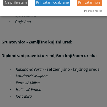
·
Mujić Sabira
Ne prihvatam
Prihvatam odabrane
Prihvatam sve
·
Kenan
Kevrić
Pokreće Klaro!
·
Cifrić Samira
·
Grgić Ana
Gruntovnica - Zemljišno knjižni ured:
Diplomirani pravnici u zemljišno-knjižnom uredu:
·
Rakanović Zoran
- šef zemljišno - knjižnog ureda,
·
Kaurinović Milijana
·
Petrović Milica
·
Halilović Emina
·
Jović Mira