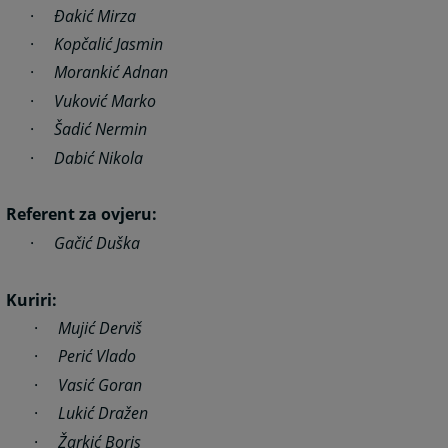
·
Đakić Mirza
·
Kopčalić Jasmin
·
Morankić Adnan
·
Vuković Marko
·
Šadić Nermin
·
Dabić Nikola
Referent za ovjeru:
·
Gačić Duška
Kuriri:
·
Mujić Derviš
·
Perić Vlado
·
Vasić Goran
·
Lukić Dražen
·
Žarkić Boris