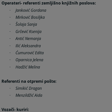
Operateri- referenti zemljišno knjižnih poslova:
·
Janković Gordana
·
Mirković Bosiljka
·
Šolaja Sanja
·
Grčević Ksenija
·
Antić Nemanja
·
Ilić Aleksandra
·
Ćumurović Edita
·
Oparnica Jelena
·
Hadžić Melina
Referenti na otpremi pošte:
·
Simikić Dragan
·
Menzildžić Aida
Vozači- kuriri: