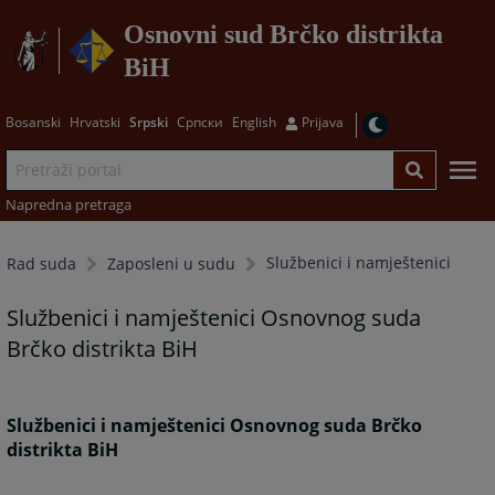
Osnovni sud Brčko distrikta
BiH
Bosanski
Hrvatski
Srpski
Српски
English
Prijava
Napredna pretraga
Službenici i namještenici
Rad suda
Zaposleni u sudu
Službenici i namještenici Osnovnog suda
Brčko distrikta BiH
Službenici i namještenici Osnovnog suda Brčko
distrikta BiH