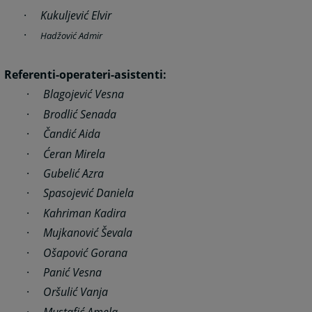
·
Kukuljević Elvir
·
Hadžović Admir
Referenti-operateri-asistenti:
·
Blagojević Vesna
·
Brodlić Senada
·
Čandić Aida
·
Ćeran Mirela
·
Gubelić Azra
·
Spasojević Daniela
·
Kahriman Kadira
·
Mujkanović Ševala
·
Ošapović Gorana
·
Panić Vesna
·
Oršulić Vanja
·
Mustafić Amela