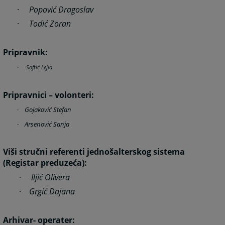
·
Popović Dragoslav
·
Todić Zoran
Pripravnik:
·
Softić Lejla
Pripravnici – volonteri:
·
Gojaković Stefan
·
Arsenović Sanja
Viši stručni referenti jednošalterskog sistema
(Registar preduzeća):
·
Iljić Olivera
·
Grgić Dajana
Arhivar- operater: