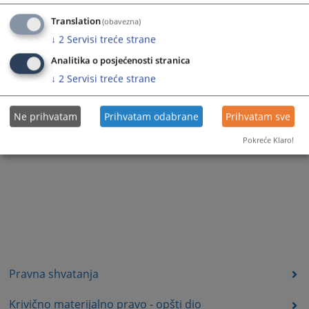
Translation
(obavezna)
↓
2
Servisi treće strane
Analitika o posjećenosti stranica
↓
2
Servisi treće strane
Ne prihvatam
Prihvatam odabrane
Prihvatam sve
Pokreće Klaro!
Pravna shvatanja
Krivično materijalno pravo - opšti dio