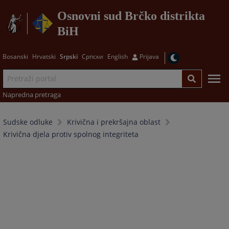
Osnovni sud Brčko distrikta
BiH
Bosanski
Hrvatski
Srpski
Српски
English
Prijava
Napredna pretraga
Sudske odluke
Krivična i prekršajna oblast
Krivična djela protiv spolnog integriteta