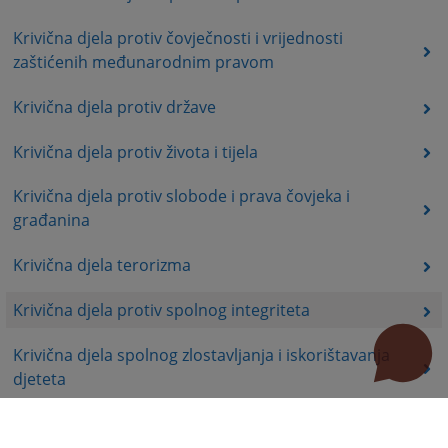
Krivična djela protiv čovječnosti i vrijednosti
zaštićenih međunarodnim pravom
Krivična djela protiv države
Krivična djela protiv života i tijela
Krivična djela protiv slobode i prava čovjeka i
građanina
Krivična djela terorizma
Krivična djela protiv spolnog integriteta
Krivična djela spolnog zlostavljanja i iskorištavanja
djeteta
Krivična djela protiv braka, porodice i omladine