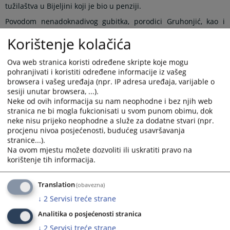
tužilaštva u Bijeljini koji je bio u penziji.
Povodom nenadoknadivog gubitka, porodici Gruhonjić, kao i
svim kolegama i prijateljima uvaženog tužioca, prvi zamjenik
Korištenje kolačića
glavnog okružnog javnog tužioca Okružnog javnog tužilaštva u
Bijeljini Sabina Husejnagić zajedno sa kolektivom, izražava
Ova web stranica koristi određene skripte koje mogu
duboko saučešće.
pohranjivati i koristiti određene informacije iz vašeg
Tužilac Muhamed Gruhonjić rođen je 15.03.1953. godine u
browsera i vašeg uređaja (npr. IP adresa uređaja, varijable o
Janji, opština Bijeljina. Pravni fakultet u Sarajevu završio je
sesiji unutar browsera, ...).
16.01.1979. godine, a pravosudni ispit položio je 01.03.1984.
Neke od ovih informacija su nam neophodne i bez njih web
godine u Sarajevu.
stranica ne bi mogla fukcionisati u svom punom obimu, dok
neke nisu prijeko neophodne a služe za dodatne stvari (npr.
Tužilačku karijeru započeo je 08.03.2004. godine kao okružni
procjenu nivoa posjećenosti, budućeg usavršavanja
javni tužilac u Okružnom javnom tužilaštvu u Bijeljini. Dana
stranice...).
01.02.2008. godine je imenovan za zamjenika glavnog okružnog
Na ovom mjestu možete dozvoliti ili uskratiti pravo na
javnog tužioca. Funkciju vršioca dužnosti glavnog okružnog
korištenje tih informacija.
javnog tužioca je obavljao u periodu od 29.01.2021. godine do
31.08.2021. godine, nakon čega je nastavio obavljati funkciju
zamjenika glavnog okružnog javnog tužioca sve do 15.03.2023.
Translation
(obavezna)
godine, kada je otišao u penziju.
↓
2
Servisi treće strane
Analitika o posjećenosti stranica
Prikazana vijest je na
:
Srpski jezik
↓
2
Servisi treće strane