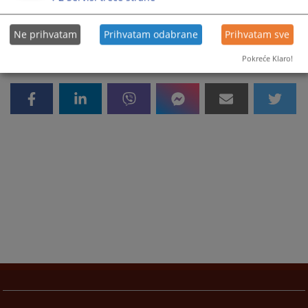
9902
PREGLEDA
Ne prihvatam
Prihvatam odabrane
Prihvatam sve
Pokreće Klaro!