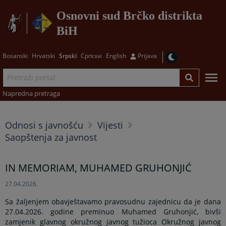
Osnovni sud Brčko distrikta
BiH
Bosanski
Hrvatski
Srpski
Српски
English
Prijava
Napredna pretraga
Odnosi s javnošću
Vijesti
Saopštenja za javnost
IN MEMORIAM, MUHAMED GRUHONJIĆ
27.04.2026.
Sa žaljenjem obavještavamo pravosudnu zajednicu da je dana
27.04.2026. godine preminuo Muhamed Gruhonjić, bivši
zamjenik glavnog okružnog javnog tužioca Okružnog javnog