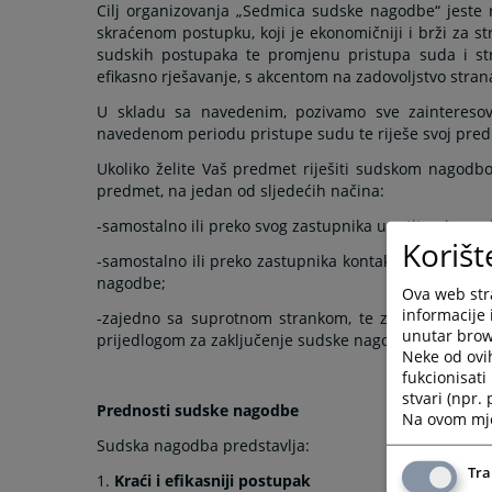
Cilj organizovanja „Sedmica sudske nagodbe“ jeste
skraćenom postupku, koji je ekonomičniji i brži za st
sudskih postupaka te promjenu pristupa suda i stra
efikasno rješavanje, s akcentom na zadovoljstvo stran
U skladu sa navedenim, pozivamo sve zaintereso
navedenom periodu pristupe sudu te riješe svoj p
Ukoliko želite Vaš predmet riješiti sudskom nagodbo
predmet, na jedan od sljedećih načina:
-samostalno ili preko svog zastupnika uputite pismen
Korišt
-samostalno ili preko zastupnika kontaktirajte sudiju
nagodbe;
Ova web stra
informacije 
-zajedno sa suprotnom strankom, te zastupnikom uk
unutar brows
prijedlogom za zaključenje sudske nagodbe.
Neke od ovi
fukcionisat
stvari (npr.
Prednosti sudske nagodbe
Na ovom mjes
Sudska nagodba predstavlja:
Tra
1.
Kraći i efikasniji postupak