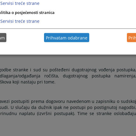
Servisi treće strane
odbe pred prvostepenim sudom. Sporazum stranaka se unosi 
a status izvršne isprave, bez drugostepenog žalbenog postupka 
litika o posjećenosti stranica
Servisi treće strane
tam
Prihvatam odabrane
Pri
nja sudske takse, a prema odredbama Zakona o sudskim taksama
aćuje vrijeme trajanja spora, te na taj način reducira i ostal
upkom.
agodbe stranke i sud su pošteđeni dugotrajnog vođenja postupka
dlaganja/odgađanja ročišta, dugotrajnog postupka namirenja
kova koji nastaju pri tome.
bavezi postupiti prema dogovoru navedenom u zapisniku o sudsko
sudi. U slučaju da dužnik ipak ne postupi po postignutoj nagodbi
inudnu naplatu (izvršni postupak). Time se stranke oslobađaj