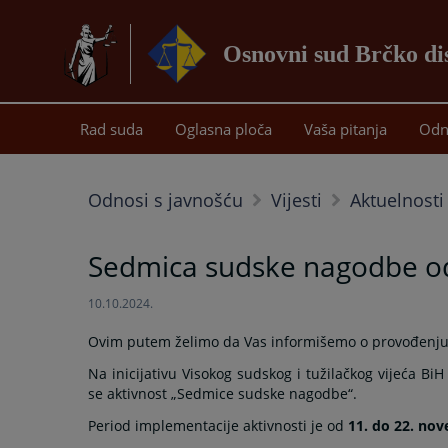
Osnovni sud Brčko di
Rad suda
Oglasna ploča
Vaša pitanja
Odn
Odnosi s javnošću
Vijesti
Aktuelnosti
Sedmica sudske nagodbe od
10.10.2024.
Ovim putem želimo da Vas informišemo o provođenju
Na inicijativu Visokog sudskog i tužilačkog vijeća 
se aktivnost „Sedmice sudske nagodbe“.
Period implementacije aktivnosti je od
11. do 22. no