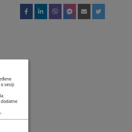
u
t
i
u
š
e
ređene
o sesiji
a
la
a dodatne
.