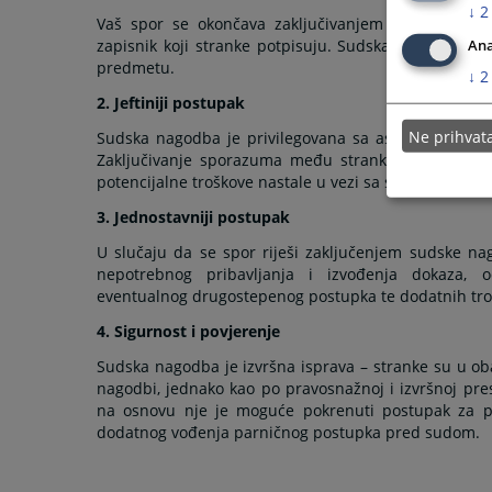
↓
2
Vaš spor se okončava zaključivanjem sudske nag
zapisnik koji stranke potpisuju. Sudska nagodba im
Ana
predmetu.
↓
2
2. Jeftiniji postupak
Ne prihva
Sudska nagodba je privilegovana sa aspekta plaća
Zaključivanje sporazuma među strankama znatno skr
potencijalne troškove nastale u vezi sa sudskim post
3. Jednostavniji postupak
U slučaju da se spor riješi zaključenjem sudske n
nepotrebnog pribavljanja i izvođenja dokaza, o
eventualnog drugostepenog postupka te dodatnih troš
4. Sigurnost i povjerenje
Sudska nagodba je izvršna isprava – stranke su u o
nagodbi, jednako kao po pravosnažnoj i izvršnoj pre
na osnovu nje je moguće pokrenuti postupak za pr
dodatnog vođenja parničnog postupka pred sudom.