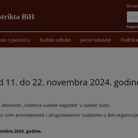
Bosan
strikta BiH
Idi
na
Napre
sadržaj
osi s javnošću
Sudske odluke
Javne nabavke
Podrška
 11. do 22. novembra 2024. godin
 aktivnosti „Sedmice sudske nagodbe“ u našem Sudu.
BiH u svim prvostepenim i drugostepenim sudovima u BiH organizuj
vembra 2024. godine.