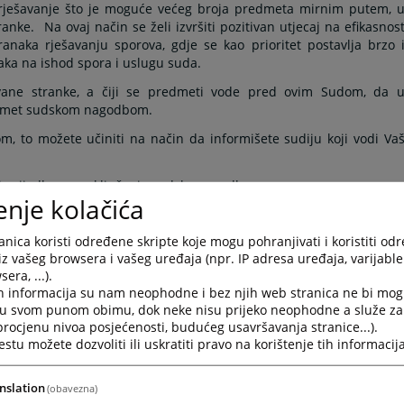
 rješavanje što je moguće većeg broja predmeta mirnim putem, 
ranke.
Na ovaj način se želi izvršiti pozitivan utjecaj na efikasnos
naka rješavanju sporova, gdje se kao prioritet postavlja brzo 
aka na ishod spora i uslugu suda.
vane stranke, a čiji se predmeti vode pred ovim Sudom, da 
redmet sudskom nagodbom.
m, to možete učiniti na način da informišete sudiju koji vodi Va
i prijedlog za zaključenje sudske nagodbe;
enje kolačića
 kako bi zajednički dogovorili termin za ročište za sklapanje sudsk
nica koristi određene skripte koje mogu pohranjivati i koristiti od
iz vašeg browsera i vašeg uređaja (npr. IP adresa uređaja, varijable 
oliko ga imate, u toku navedenog perioda, pristupite na sud s
era, ...).
h informacija su nam neophodne i bez njih web stranica ne bi mog
i u svom punom obimu, dok neke nisu prijeko neophodne a služe z
 procjenu nivoa posjećenosti, budućeg usavršavanja stranice...).
tu možete dozvoliti ili uskratiti pravo na korištenje tih informacija
nslation
(obavezna)