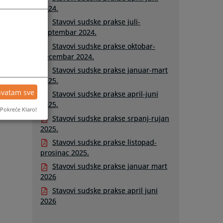
2024.
Stavovi sudske prakse juli-
septembar 2024.
Stavovi sudske prakse oktobar-
decembar 2024.
Stavovi sudske prakse januar-mart
2025.
hvatam sve
Stavovi sudske prakse april-juni
2025.
Pokreće Klaro!
Stavovi sudske prakse srpanj-rujan
2025.
Stavovi sudske prakse listopad-
prosinac 2025.
Stavovi sudske prakse januar mart
2026
Stavovi sudske prakse april juni
2026