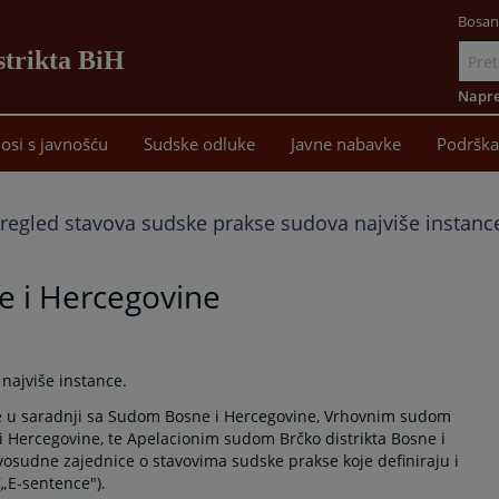
Bosan
strikta BiH
Idi
na
Napre
sadržaj
osi s javnošću
Sudske odluke
Javne nabavke
Podrška
regled stavova sudske prakse sudova najviše instanc
e i Hercegovine
najviše instance.
 je u saradnji sa Sudom Bosne i Hercegovine, Vrhovnim sudom
 Hercegovine, te Apelacionim sudom Brčko distrikta Bosne i
osudne zajednice o stavovima sudske prakse koje definiraju i
(„E-sentence").