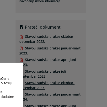
navođenje izvora informacije.
Prateći dokumenti
Stavovi sudske prakse oktobar-
decembar 2022.
Stavovi sudske prakse januar-mart
2023.
Stavovi sudske prakse april-juni
2023.
Stavovi sudske prakse juli-
septembar 2023.
ređene
Stavovi sudske prakse oktobar-
o sesiji
decembar 2023.
la
Stavovi sudske prakse januar-mart
a dodatne
2024.
.
Stavovi sudske prakse april-juni