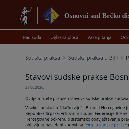
Osnovni sud Brčko di
Rad suda
Oglasna ploča
Vaša pitanja
Odn
Sudska praksa
Sudska praksa u BiH
P
Stavovi sudske prakse Bosn
29.06.2026.
Ovdje možete preuzeti stavove sudske prakse sudova 
Visoko sudsko i tužilačko vijeće Bosne i Hercegovine
Republike Srpske, Vrhovnim sudom Federacije Bosne i
Hercegovine pokrenulo sistemsko obavještavanje prav
objavljuju navedeni sudovi na
Portalu sudske prakse