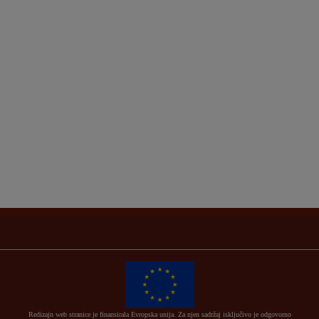
Redizajn web stranice je finansirala Evropska unija. Za njen sadržaj isključivo je odgovorno