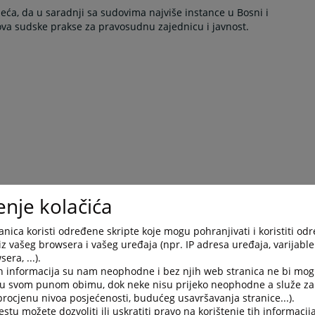
ijeća, da u saradnji sa sudovima najviše instance u Bosni i
ova sudske prakse za pravosudnu zajednicu i javnost.
enje kolačića
nica koristi određene skripte koje mogu pohranjivati i koristiti od
iz vašeg browsera i vašeg uređaja (npr. IP adresa uređaja, varijable 
era, ...).
h informacija su nam neophodne i bez njih web stranica ne bi mog
i u svom punom obimu, dok neke nisu prijeko neophodne a služe z
 procjenu nivoa posjećenosti, budućeg usavršavanja stranice...).
tu možete dozvoliti ili uskratiti pravo na korištenje tih informacija