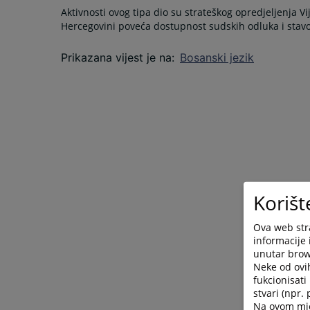
Aktivnosti ovog tipa dio su strateškog opredjeljenja V
Hercegovini poveća dostupnost sudskih odluka i stav
Prikazana vijest je na
:
Bosanski jezik
Korišt
Ova web stra
informacije 
unutar brows
Neke od ovi
fukcionisat
stvari (npr.
Na ovom mjes