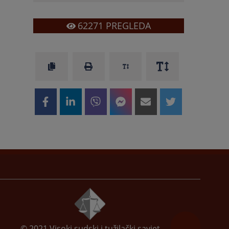
62271
PREGLEDA
© 2021
Visoki sudski i tužilački savjet