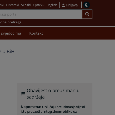
ski
Hrvatski
Srpski
Српски
English
Prijava
dna pretraga
 svjedocima
Kontakt
e u BiH
Obavijest o preuzimanju
sadržaja
Napomena
:
U slučaju preuzimanja vijesti
istu preuzeti u integralnom obliku uz