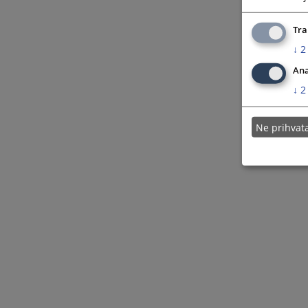
Tra
↓
2
Ana
↓
2
Ne prihva