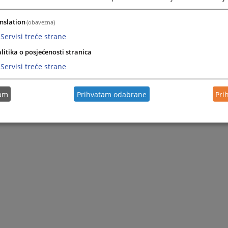
nslation
(obavezna)
Servisi treće strane
litika o posjećenosti stranica
Servisi treće strane
tam
Prihvatam odabrane
Pri