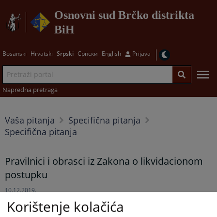
Osnovni sud Brčko distrikta
BiH
Bosanski
Hrvatski
Srpski
Српски
English
Prijava
Napredna pretraga
Vaša pitanja
Specifična pitanja
Specifična pitanja
Pravilnici i obrasci iz Zakona o likvidacionom
postupku
10.12.2019.
Korištenje kolačića
Pravilnike i obrasce iz Zakona o likvidacionom postupku: