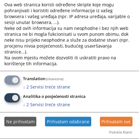
Ova web stranica koristi određene skripte koje mogu
Pravilnik o izgledu i sadržaju obrasca prijedloga za
pohranjivati i koristiti određene informacije iz vašeg
pokretanje likvidacionog postupka i o izgledu i sadržaju
browsera i vašeg uređaja (npr. IP adresa uređaja, varijable o
obrasca prijedloga za pokretanje skraćenog dobrovoljnog
sesiji unutar browsera, ...).
likvidacionog postupka i izjave članova društva
Neke od ovih informacija su nam neophodne i bez njih web
Pravilnik o naknadama i nagradama za rad likvidacionog
stranica ne bi mogla fukcionisati u svom punom obimu, dok
upravnika
neke nisu prijeko neophodne a služe za dodatne stvari (npr.
procjenu nivoa posjećenosti, budućeg usavršavanja
možete preuzeti
OVDJE
stranice...).
Na ovom mjestu možete dozvoliti ili uskratiti pravo na
Prikazana vijest je na
:
Bosanski jezik
korištenje tih informacija.
Vijest dostupna još na
:
Српски језик
1269
PREGLEDA
Translation
(obavezna)
↓
2
Servisi treće strane
Analitika o posjećenosti stranica
↓
2
Servisi treće strane
Ne prihvatam
Prihvatam odabrane
Prihvatam sve
Pokreće Klaro!