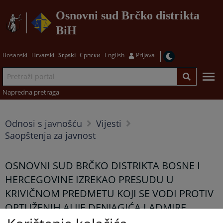
Osnovni sud Brčko distrikta
BiH
Bosanski
Hrvatski
Srpski
Српски
English
Prijava
Napredna pretraga
Odnosi s javnošću
Vijesti
Saopštenja za javnost
OSNOVNI SUD BRČKO DISTRIKTA BOSNE I
HERCEGOVINE IZREKAO PRESUDU U
KRIVIČNOM PREDMETU KOJI SE VODI PROTIV
OPTUŽENIH ALIJE DENJAGIĆA I ADMIRE
RAMIĆ