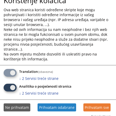
Korištenje kolačića
23.04.2026.
Ova web stranica koristi određene skripte koje mogu
pohranjivati i koristiti određene informacije iz vašeg
Saopštenje možete preuzeti
OVDJE
,
browsera i vašeg uređaja (npr. IP adresa uređaja, varijable o
sesiji unutar browsera, ...).
Prikazana vijest je na
:
Bosanski jezik
Neke od ovih informacija su nam neophodne i bez njih web
Vijest dostupna još na
:
Српски језик
stranica ne bi mogla fukcionisati u svom punom obimu, dok
neke nisu prijeko neophodne a služe za dodatne stvari (npr.
Prateći dokumenti
procjenu nivoa posjećenosti, budućeg usavršavanja
stranice...).
Saopštenje
Na ovom mjestu možete dozvoliti ili uskratiti pravo na
korištenje tih informacija.
Translation
(obavezna)
179
PREGLEDA
↓
2
Servisi treće strane
Analitika o posjećenosti stranica
↓
2
Servisi treće strane
Ne prihvatam
Prihvatam odabrane
Prihvatam sve